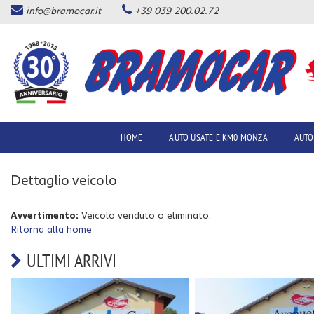
info@bramocar.it
+39 039 200.02.72
Le
tue
preferenze
di
consenso
Il
seguente
HOME
AUTO USATE E KM0 MONZA
AUTO
pannello
ti
consente
Dettaglio veicolo
di
esprimere
le
Avvertimento:
Veicolo venduto o eliminato.
tue
Ritorna alla home
preferenze
di
ULTIMI ARRIVI
consenso
alle
tecnologie
di