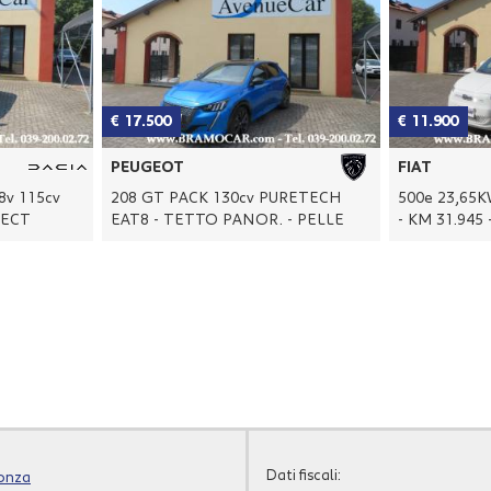
€ 11.900
€ 13.900
FIAT
TOYOTA
RETECH
500e 23,65KWh ACTION - BIANCA
Yaris 1.5 H
- PELLE
- KM 31.945 - NEOPATENTAT
41.208 - x
Dati fiscali:
Monza