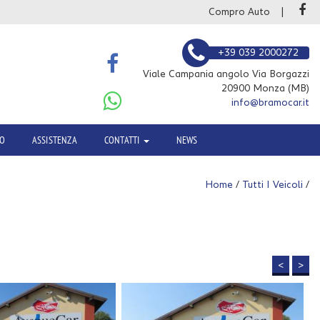
Compro Auto
+39 039 2000272
Viale Campania angolo Via Borgazzi
20900 Monza (MB)
info@bramocar.it
TO
ASSISTENZA
CONTATTI
NEWS
Home
/
Tutti I Veicoli
/
<
>