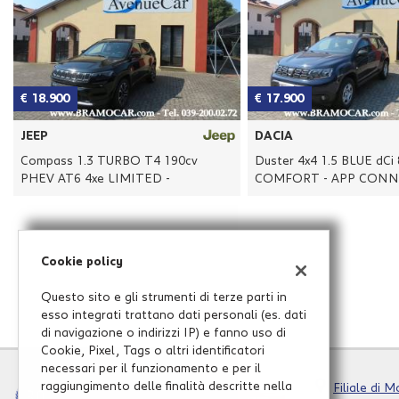
tracciamento
che
adottiamo
per
offrire
le
€ 17.900
€ 17.500
funzionalità
e
DACIA
PEUGEOT
svolgere
Duster 4x4 1.5 BLUE dCi 8v 115cv
208 GT PACK 130cv PU
le
COMFORT - APP CONNECT
EAT8 - TETTO PANOR. 
attività
di
seguito
descritte.
Per
Cookie policy
ottenere
maggiori
Questo sito e gli strumenti di terze parti in
informazioni
esso integrati trattano dati personali (es. dati
sull'utilità
di navigazione o indirizzi IP) e fanno uso di
e
Cookie, Pixel, Tags o altri identificatori
sul
necessari per il funzionamento e per il
funzionamento
raggiungimento delle finalità descritte nella
Filiale di 
di