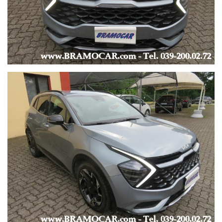
-
CERCHI IN LEGA DA 19’’ -
OMOLOGATA 5 POSTI -
KIT COMPRESSORE -
SEDILI SPORTIVI / SEDILE REGOLABILE IN ALTEZZA -
-
--- MULTIMEDIA ---
-
AUTORADIO ORIGINALE KIA -
AUTORADIO DAB -
ANDROID AUTO / APPLE CARPLAY -
BLUETOOTH -
MP3, USB -
COMPUTER DI BORDO -
CONTROLLO VOCALE -
SISTEMA DI NAVIGAZIONE ORIGINALE + APP CONNECT -
RADIO TOUCH SCREEN -
VIVAVOCE -
VOLANTE MULTIFUNZIONE -
-
--- CONSUMI ---
-
URBANO: lt/100km, 3.3 -