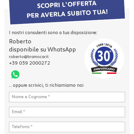
tta
SCOPRI L'OFFERTA
i
PER AVERLA SUBITO TUA!
mpre
Cookie necessari
litato
I nostri consulenti sono a tua disposizione:
Roberto
Cookie delle preferenze
disponibile su WhatsApp
roberto@bramocar.it
Cookie per il miglioramento dell'esperienza utente
+39 039 2000272
Cookie analitici
... oppure scrivici, ti richiamiamo noi
Cookie di marketing
Leggi
la
cookie
policy