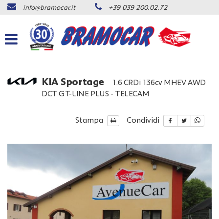
info@bramocar.it
+39 039 200.02.72
Le
tue
preferenze
di
consenso
Il
KIA Sportage
1.6 CRDi 136cv MHEV AWD
seguente
DCT GT-LINE PLUS - TELECAM
pannello
ti
consente
Stampa
Condividi
di
esprimere
le
tue
preferenze
di
consenso
alle
tecnologie
di