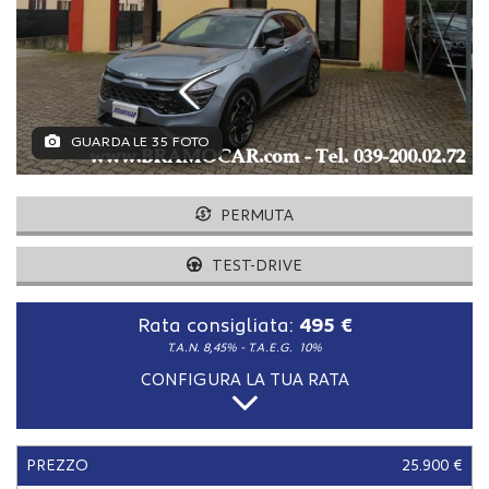
tracciamento
che
adottiamo
per
offrire
le
funzionalità
GUARDA LE 35 FOTO
e
svolgere
le
PERMUTA
attività
di
TEST-DRIVE
seguito
descritte.
Per
Rata consigliata:
495 €
ottenere
T.A.N. 8,45% - T.A.E.G.
10%
maggiori
informazioni
CONFIGURA LA TUA RATA
sull'utilità
e
sul
PREZZO
25.900 €
funzionamento
di