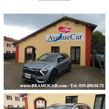
--- EQUIPAGGIAMENTO ---
-
ABS -
AIRBAGS x 6 -
CHIUSURA CENTRALIZZATA anche SENZA CHIAVE -
CONTROLLO AUTOMATICO TRAZIONE/ESP -
FENDINEBBIA -
LUCI DIURNE / DIURNE A LED -
FARI LED -
IMMOBILIZZATORE ELETTRONICO -
ISOFIX -
SISTEMA DI CONTROLLO PRESSIONE PNEUMATICI -
ASSIST ALLA FRENATA DI EMERGENZA -
CONTROLLO ELETTRONICO DELLA CORSIA -
LETTURA SEGNALI STRADALI -
DRIVE MODE: ECO / SPORT / NORMAL / LOCK 4x4 -
ATTENZIONE CONDUCENTE -
BSM, ANGOLI CIECHI -
-
--- COMFORT ---
-
ALZACRISTALLI ELETTRICI x 4 -