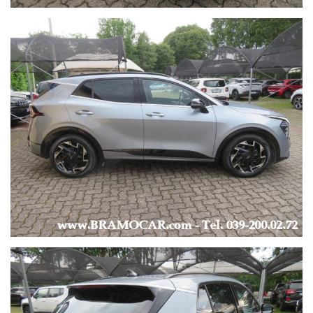
EXTRAURBANO: lt/100km, 4.3 -
COMBINATO: lt/100km, 5.1 -
-
KM 79.374 -
UNICO PROPRIETARIO -
ULTIMO TAGLIANDO EFFETTUATO a KM 60.475 il 5/07/2025 -
AUTO AZIENDALE, IVA ESPOSTA, FATTURABILE -
FINANZIABILE ANCHE SENZA ANTICIPO -
EVENTUALE RITIRO USATO -
-
LUNGHEZZA AUTO: 4.515 mt -
LARGHEZZA AUTO: 1.865 mt -
-
* Foto più dettagliate sono visibili direttamente sul nostro sito
al seguente Link: https://www.bramocar.it *
* Le informazioni fornite non hanno nessun valore contrattuale
in quanto potrebbero contenere imprecisioni.*
* Visita il nostro sito:
www
.BRAMOCAR.
it
*