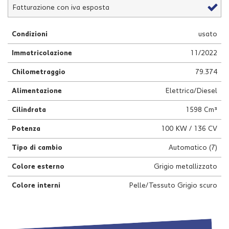
Fatturazione con iva esposta
questi
strumenti
di
Condizioni
usato
tracciamento
si
Immatricolazione
11/2022
rimanda
alla
Chilometraggio
79.374
cookie
Alimentazione
Elettrica/Diesel
policy.
Puoi
Cilindrata
1598 Cm³
rivedere
e
Potenza
100 KW / 136 CV
modificare
le
Tipo di cambio
Automatico (7)
tue
scelte
Colore esterno
Grigio metallizzato
in
qualsiasi
Colore interni
Pelle/Tessuto Grigio scuro
momento.