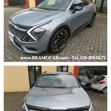
BRACCIOLO -
CAMBIO AUTOMATICO/SEQUENZIALE con LEVE AL
VOLANTE -
CLIMATIZZATORE / CONTROLLO AUTOMATICO DEL CLIMA -
CRUISE CONTROL -
LIMITATORE DI VELOCITA’ -
ADAPTIVE CRUISE CONTROL -
HILL HOLDER -
INTERNI IN PELLE e STOFFA -
SENSORI LUCE e PIOGGIA -
SENSORI PARCHEGGIO ANTERIORI e POSTERIORI -
TELECAMERA POSTERIORE -
SERVOSTERZO -
SPECCHIETTI REGOLABILI e RECLINABILI
ELETTRICAMENTE -
REGOLAZIONE ELETTRICA DEI SEDILI -
SEDILI RISCALDATI -
START & STOP -
VETRI POSTERIORI OSCURATI -
VOLANTE IN PELLE -
-
--- EXTRA ---