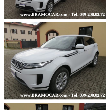
NEVE / FANGO-SOLCHI / SABBIA / AUTO -
-
--- COMFORT ---
-
ALZACRISTALLI ELETTRICI x 4 -
BRACCIOLO -
CAMBIO AUTOMATICO/SEQUENZIALE -
CLIMATIZZATORE / CONTROLLO AUTOMATICO DEL CLIMA -
CRUISE CONTROL -
LIMITATORE DI VELOCITA’ -
HILL HOLDER -
INTERNI IN STOFFA -
SENSORI LUCE e PIOGGIA -
SENSORI PARCHEGGIO ANTERIORI e POSTERIORI -
TELECAMERA -
SERVOSTERZO -
SPECCHIETTI REGOLABILI ELETTRICAMENTE -
START & STOP -
VETRI POSTERIORI OSCURATI -
VOLANTE IN PELLE -
-
--- EXTRA ---
-