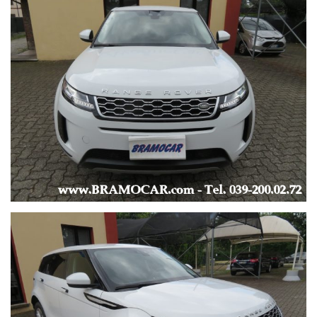
CERCHI IN LEGA DA 18’’ -
OMOLOGATA 5 POSTI -
RUOTINO DI SCORTA -
KIT ATTREZZI -
SEDILI SPORTIVI / SEDILE REGOLABILE IN ALTEZZA -
-
--- MULTIMEDIA ---
-
AUTORADIO ORIGINALE LANDROVER -
AUTORADIO DAB -
ANDROID AUTO / APPLE CARPLAY -
BLUETOOTH -
MP3, USB -
COMPUTER DI BORDO -
CONTROLLO VOCALE -
SISTEMA DI NAVIGAZIONE con APPCONNECT -
RADIO TOUCH SCREEN -
VIVAVOCE -
VOLANTE MULTIFUNZIONE -
-
--- CONSUMI ---
-