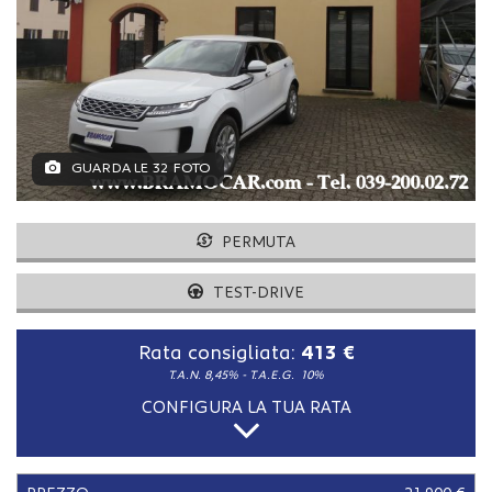
tracciamento
che
adottiamo
per
offrire
le
funzionalità
e
GUARDA LE 32 FOTO
svolgere
le
attività
PERMUTA
di
seguito
TEST-DRIVE
descritte.
Per
ottenere
Rata consigliata:
413 €
maggiori
T.A.N. 8,45% - T.A.E.G.
10%
informazioni
sull'utilità
CONFIGURA LA TUA RATA
e
sul
funzionamento
di