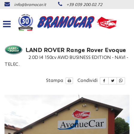
info@bramocar.it
+39 039 200.02.72
Le
tue
preferenze
di
consenso
Il
LAND ROVER Range Rover Evoque
seguente
2.0D I4 150cv AWD BUSINESS EDITION - NAVI -
pannello
TELEC.
ti
consente
di
Stampa
Condividi
esprimere
le
tue
preferenze
di
consenso
alle
tecnologie
di