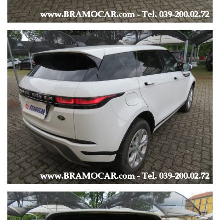
* Visita il nostro sito:
www
.BRAMOCAR.
it
*