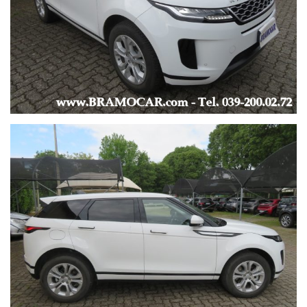
URBANO: lt/100km, 3.3 -
EXTRAURBANO: lt/100km, 4.3 -
COMBINATO: lt/100km, 5.1 -
-
KM 72.934 -
UNICO PROPRIETARIO -
ULTIMO TAGLIANDO EFFETTUATO a KM 71.568 il 30/12/2025
-
ULTIMA REVISIONE EFFETTUATA il 08/05/2025 a KM 61.539 -
FINANZIABILE ANCHE SENZA ANTICIPO -
EVENTUALE RITIRO USATO -
-
LUNGHEZZA AUTO: 4.371 mt -
LARGHEZZA AUTO: 1.904 mt -
-
* Foto più dettagliate sono visibili direttamente sul nostro sito
al seguente Link: https://www.bramocar.it *
* Le informazioni fornite non hanno nessun valore contrattuale
in quanto potrebbero contenere imprecisioni.*