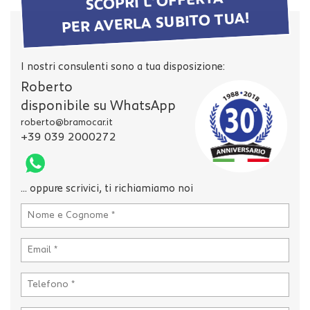
SCOPRI L'OFFERTA
tta
PER AVERLA SUBITO TUA!
i
mpre
Cookie necessari
I nostri consulenti sono a tua disposizione:
litato
Roberto
Cookie delle preferenze
disponibile su WhatsApp
roberto@bramocar.it
+39 039 2000272
Cookie per il miglioramento dell'esperienza utente
Cookie analitici
... oppure scrivici, ti richiamiamo noi
Cookie di marketing
Leggi
la
cookie
policy