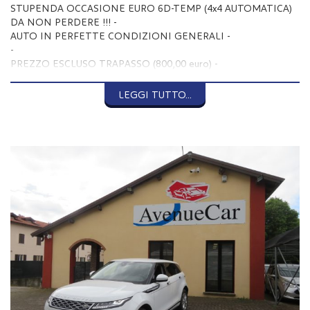
STUPENDA OCCASIONE EURO 6D-TEMP (4x4 AUTOMATICA)
DA NON PERDERE !!! -
AUTO IN PERFETTE CONDIZIONI GENERALI -
-
PREZZO ESCLUSO TRAPASSO (800,00 euro) -
PREZZO ESCLUSO PREPARAZIONE e MESSA IN STRADA
(400,00 euro) -
LEGGI TUTTO...
-
--- EQUIPAGGIAMENTO ---
-
ABS -
AIRBAGS x 10 -
CHIUSURA CENTRALIZZATA -
CONTROLLO AUTOMATICO TRAZIONE/ESP -
LUCI DIURNE / DIURNE A LED -
FARI LED -
IMMOBILIZZATORE ELETTRONICO -
ISOFIX -
SISTEMA DI CONTROLLO PRESSIONE PNEUMATICI -
ASSIST ALLA FRENATA DI EMERGENZA -
CONTROLLO ELETTRONICO DELLA CORSIA -
MODALITA' DI GUIDA: ECO / COMFORT / ERBA-GHIAIA-