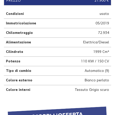
PREZZO
21.900 €
questi
strumenti
Condizioni
usato
di
tracciamento
Immatricolazione
05/2019
si
rimanda
Chilometraggio
72.934
alla
cookie
Alimentazione
Elettrica/Diesel
policy.
Puoi
Cilindrata
1999 Cm³
rivedere
Potenza
110 KW / 150 CV
e
modificare
Tipo di cambio
Automatico (9)
le
tue
Colore esterno
Bianco perlato
scelte
in
Colore interni
Tessuto Grigio scuro
qualsiasi
momento.