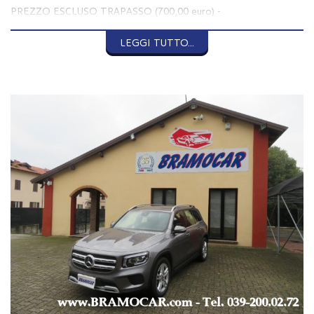
PREZZO ESCLUSO TRAPASSO (700,00 euro) -
PREZZO ESCLUSO PREPARAZIONE e MESSA IN STRADA
(400,00 euro) -
LEGGI TUTTO...
-
--- EQUIPAGGIAMENTO ---
-
ABS -
AIRBAGS x 8 -
CHIUSURA CENTRALIZZATA -
CONTROLLO AUTOMATICO TRAZIONE/ESP -
LUCI DIURNE / DIURNE A LED -
FARI LED -
IMMOBILIZZATORE ELETTRONICO -
ISOFIX -
SISTEMA DI CONTROLLO PRESSIONE PNEUMATICI -
ASSIST ALLA FRENATA DI EMERGENZA -
CONTROLLO ELETTRONICO DELLA CORSIA -
MODALITA' DI GUIDA: INDIVIDUAL / SPORT / COMFORT /
ECO -
-
--- COMFORT ---
-