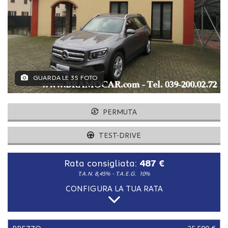
tracciamento
che
adottiamo
per
offrire
le
funzionalità
e
GUARDA LE 35 FOTO
svolgere
le
attività
PERMUTA
di
seguito
TEST-DRIVE
descritte.
Per
ottenere
Rata consigliata:
487 €
maggiori
T.A.N. 8,45% - T.A.E.G.
10%
informazioni
sull'utilità
CONFIGURA LA TUA RATA
e
sul
funzionamento
di