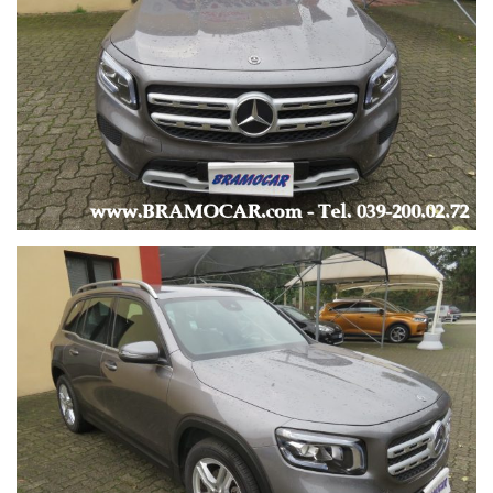
SEDILI SPORTIVI / SEDILE REGOLABILE IN ALTEZZA -
-
--- MULTIMEDIA ---
-
AUTORADIO ORIGINALE MERCEDES -
AUTORADIO DAB -
ANDROID AUTO / APPLE CARPLAY -
BLUETOOTH -
MP3, USB -
COMPUTER DI BORDO -
CONTROLLO VOCALE -
SISTEMA DI NAVIGAZIONE con APP CONNECT -
RADIO TOUCH SCREEN -
VIVAVOCE -
VOLANTE MULTIFUNZIONE -
-
--- CONSUMI ---
-
URBANO: lt/100km, 5.7 -
EXTRAURBANO: lt/100km, 4.4 -
COMBINATO: lt/100km, 4.7 -
-
KM 81.347 -