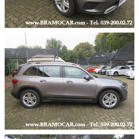
UNICO PROPRIETARIO -
ULTIMA REVISIONE EFFETTUATA il 27/05/2025 a KM 78.154 -
AUTO AZIENDALE, IVA ESPOSTA, FATTURABILE -
FINANZIABILE ANCHE SENZA ANTICIPO -
EVENTUALE RITIRO USATO -
-
LUNGHEZZA AUTO: 4.650 mt -
LARGHEZZA AUTO: 1.845 mt -
-
* Foto più dettagliate sono visibili direttamente sul nostro sito
al seguente Link: https://www.bramocar.it *
* Le informazioni fornite non hanno nessun valore contrattuale
in quanto potrebbero contenere imprecisioni.*
* Visita il nostro sito:
www
.BRAMOCAR.
it
*