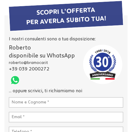
tta
i
SCOPRI L'OFFERTA
PER AVERLA SUBITO TUA!
mpre
Cookie necessari
litato
I nostri consulenti sono a tua disposizione:
Cookie delle preferenze
Roberto
disponibile su WhatsApp
Cookie per il miglioramento dell'esperienza utente
roberto@bramocar.it
+39 039 2000272
Cookie analitici
Cookie di marketing
... oppure scrivici, ti richiamiamo noi
Leggi
la
cookie
policy