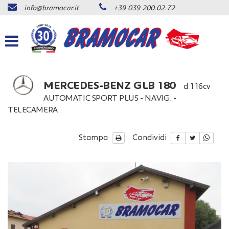
info@bramocar.it
+39 039 200.02.72
Le
tue
preferenze
di
consenso
Il
MERCEDES-BENZ GLB 180
d 116cv
seguente
AUTOMATIC SPORT PLUS - NAVIG. -
pannello
TELECAMERA
ti
consente
di
Stampa
Condividi
esprimere
le
tue
preferenze
di
consenso
alle
tecnologie
di