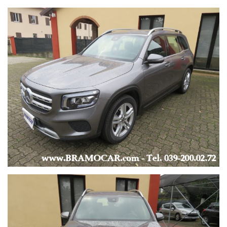
ALZACRISTALLI ELETTRICI x 4 -
BRACCIOLO -
CAMBIO AUTOMATICO/SEQUENZIALE con LEVE AL
VOLANTE -
CLIMATIZZATORE / CONTROLLO AUTOMATICO DEL CLIMA -
CRUISE CONTROL -
LIMITATORE DI VELOCITA’ -
INTERNI IN PELLE e STOFFA -
PORTELLONE POSTERIORE ELETTRICO -
SENSORI LUCE e PIOGGIA -
TELECAMERA POSTERIORE -
SERVOSTERZO -
SPECCHIETTI REGOLABILI e RECLINABILI
ELETTRICAMENTE -
START & STOP -
VOLANTE IN PELLE -
-
--- EXTRA ---
-
CERCHI IN LEGA DA 18’’ -
OMOLOGATA 5 POSTI -
KIT ATTREZZI con KIT COMPRESSORE -