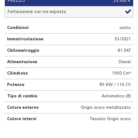
PREZZO
25.500 €
questi
Fatturazione con iva esposta
strumenti
di
tracciamento
Condizioni
usato
si
rimanda
Immatricolazione
01/2021
alla
cookie
Chilometraggio
81.347
policy.
Puoi
Alimentazione
Diesel
rivedere
Cilindrata
1950 Cm³
e
modificare
Potenza
85 KW / 116 CV
le
tue
Tipo di cambio
Automatico (8)
scelte
in
Colore esterno
Grigio scuro metallizzato
qualsiasi
momento.
Colore interni
Tessuto Grigio scuro