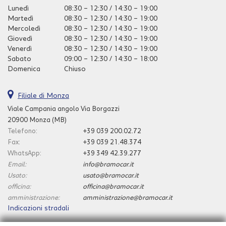
Lunedì
08:30 – 12:30 / 14:30 – 19:00
questi
Martedì
08:30 – 12:30 / 14:30 – 19:00
strumenti
Mercoledì
08:30 – 12:30 / 14:30 – 19:00
di
Giovedì
08:30 – 12:30 / 14:30 – 19:00
tracciamento
Venerdì
08:30 – 12:30 / 14:30 – 19:00
si
Sabato
09:00 – 12:30 / 14:30 – 18:00
rimanda
Domenica
Chiuso
alla
cookie
policy.
Filiale di Monza
Puoi
Viale Campania angolo Via Borgazzi
rivedere
20900 Monza (MB)
e
modificare
Telefono:
+39 039 200.02.72
le
Fax:
+39 039 21.48.374
tue
WhatsApp:
+39 349 42.39.277
scelte
Email:
info@bramocar.it
in
Usato:
usato@bramocar.it
qualsiasi
officina:
officina@bramocar.it
momento.
amministrazione:
amministrazione@bramocar.it
Indicazioni stradali