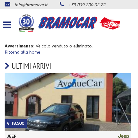
info@bramocar.it
+39 039 200.02.72
Le
tue
preferenze
di
consenso
Avvertimento:
Veicolo venduto o eliminato.
Il
Ritorna alla home
seguente
pannello
ULTIMI ARRIVI
ti
consente
di
esprimere
le
tue
preferenze
di
consenso
alle
€ 18.900
€
tecnologie
di
JEEP