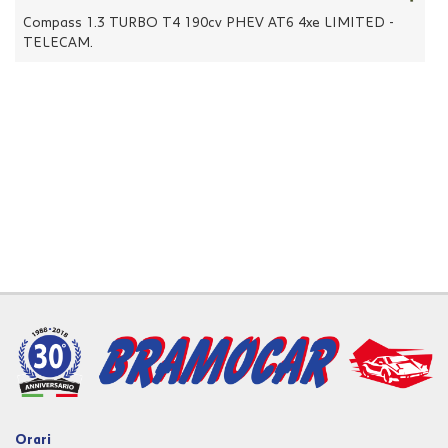
tracciamento
Compass 1.3 TURBO T4 190cv PHEV AT6 4xe LIMITED -
che
TELECAM.
adottiamo
per
offrire
le
funzionalità
e
svolgere
le
attività
di
seguito
descritte.
Per
ottenere
maggiori
informazioni
sull'utilità
e
sul
funzionamento
Orari
di