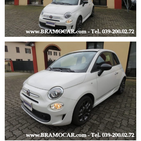
--- COMFORT ---
-
ALZACRISTALLI ELETTRICI x 2 -
CLIMATIZZATORE -
CRUISE CONTROL -
LIMITATORE DI VELOCITA’ -
HILL HOLDER -
INTERNI IN PELLE e STOFFA -
SERVOSTERZO -
SPECCHIETTI REGOLABILI ELETTRICAMENTE -
START & STOP -
VOLANTE IN PELLE -
-
--- EXTRA ---
-
CERCHI IN LEGA DA 15’’ -
OMOLOGATA 4 POSTI -
RUOTINO DI SCORTA con KIT ATTREZZI -
SEDILI SPORTIVI / SEDILE REGOLABILE IN ALTEZZA -
-
--- MULTIMEDIA ---
-
AUTORADIO ORIGINALE FIAT UCONNECT -