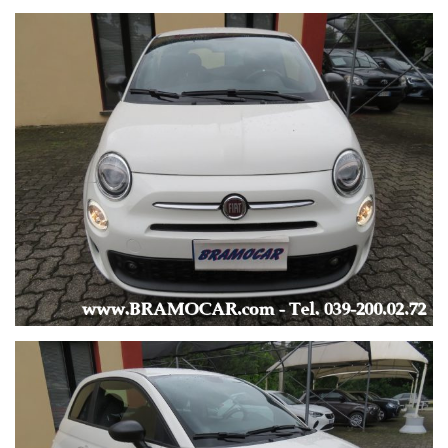
AUTORADIO DAB -
ANDROID AUTO / APPLE CARPLAY -
BLUETOOTH -
MP3, USB -
COMPUTER DI BORDO -
CONTROLLO VOCALE -
SISTEMA DI NAVIGAZIONE con APP CONNECT -
RADIO TOUCH SCREEN -
VIVAVOCE -
VOLANTE MULTIFUNZIONE -
-
--- CONSUMI ---
-
URBANO: lt/100km, 4.7 -
EXTRAURBANO: lt/100km, 3.4 -
COMBINATO: lt/100km, 3.9 -
-
KM 66.902 -
UNICO PROPRIETARIO -
AUTO GUIDABILE DAI NEOPATENTATI -
AUTO AZIENDALE, IVA ESPOSTA, FATTURABILE -
FINANZIABILE ANCHE SENZA ANTICIPO -