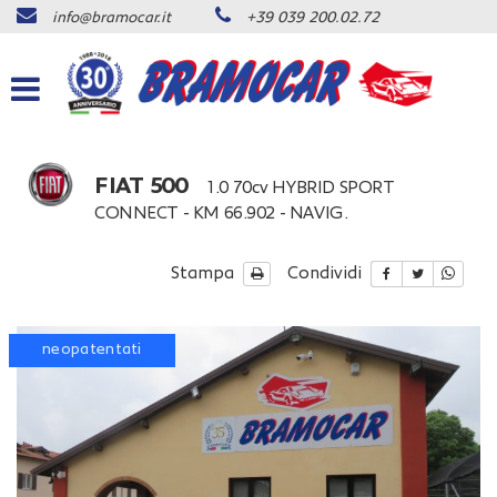
info@bramocar.it
+39 039 200.02.72
Le
tue
preferenze
di
consenso
Il
FIAT 500
1.0 70cv HYBRID SPORT
seguente
CONNECT - KM 66.902 - NAVIG.
pannello
ti
consente
Stampa
Condividi
di
esprimere
le
neopatentati
tue
preferenze
di
consenso
alle
tecnologie
di