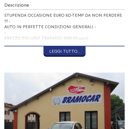
Descrizione
STUPENDA OCCASIONE EURO 6D-TEMP DA NON PERDERE
!!! -
AUTO IN PERFETTE CONDIZIONI GENERALI -
-
PREZZO ESCLUSO TRAPASSO (600,00 euro) -
PREZZO ESCLUSA PREPARAZIONE e MESSA IN STRADA 12
MESI (300,00 euro) -
LEGGI TUTTO...
-
--- EQUIPAGGIAMENTO ---
-
ABS -
AIRBAGS x 8 -
CHIUSURA CENTRALIZZATA -
CONTROLLO AUTOMATICO TRAZIONE/ESP -
FENDINEBBIA -
LUCI DIURNE -
IMMOBILIZZATORE ELETTRONICO -
ISOFIX -
SISTEMA DI CONTROLLO PRESSIONE PNEUMATICI -
-