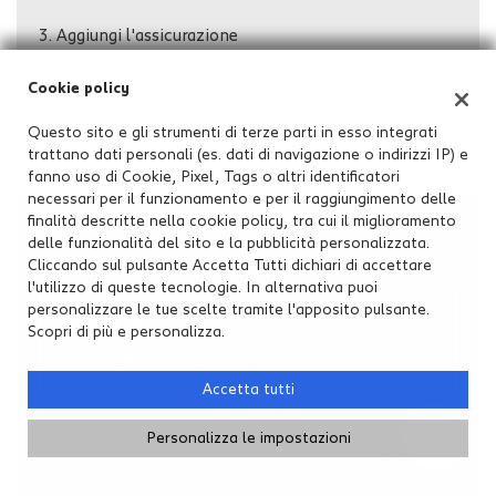
3.
Aggiungi l'assicurazione
L'importo del premio è finanziato nel prestito. Tutela il
Cookie policy
tuo rimborso. Maggiori informazioni sulla polizza.
Si, sono interessato
Questo sito e gli strumenti di terze parti in esso integrati
trattano dati personali (es. dati di navigazione o indirizzi IP) e
No, non sono interessato
fanno uso di Cookie, Pixel, Tags o altri identificatori
necessari per il funzionamento e per il raggiungimento delle
La tua rata mensile
finalità descritte nella cookie policy, tra cui il miglioramento
delle funzionalità del sito e la pubblicità personalizzata.
(IVA inclusa)
Cliccando sul pulsante Accetta Tutti dichiari di accettare
l'utilizzo di queste tecnologie. In alternativa puoi
personalizzare le tue scelte tramite l'apposito pulsante.
228 €
Scopri di più e personalizza.
T.A.N. 8,45% - T.A.E.G.
11,58
%
Accetta tutti
Importo finanziato: €
10.900
Personalizza le impostazioni
Costo totale del credito: €
13.702
Spese di incasso rata: €
5