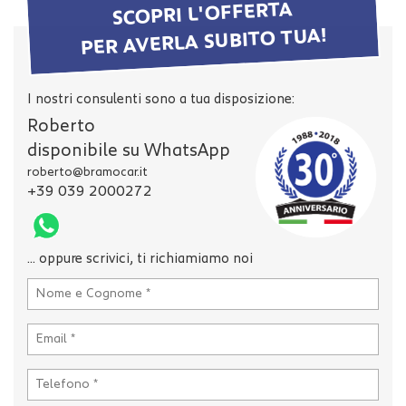
tta
SCOPRI L'OFFERTA
i
PER AVERLA SUBITO TUA!
mpre
Cookie necessari
litato
I nostri consulenti sono a tua disposizione:
Roberto
Cookie delle preferenze
disponibile su WhatsApp
roberto@bramocar.it
Cookie per il miglioramento dell'esperienza utente
+39 039 2000272
Cookie analitici
... oppure scrivici, ti richiamiamo noi
Cookie di marketing
Leggi
la
cookie
policy