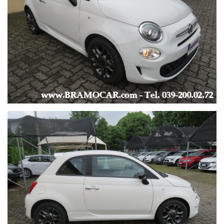
EVENTUALE RITIRO USATO -
-
LUNGHEZZA AUTO: 3.612 mt -
LARGHEZZA AUTO: 1.627 mt -
-
* Foto più dettagliate sono visibili direttamente sul nostro sito
al seguente Link: https://www.bramocar.it *
* Le informazioni fornite non hanno nessun valore contrattuale
in quanto potrebbero contenere imprecisioni.*
* Visita il nostro sito:
www
.BRAMOCAR.
it
*