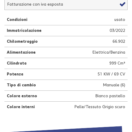
Fatturazione con iva esposta
questi
strumenti
di
Condizioni
usato
tracciamento
si
Immatricolazione
03/2022
rimanda
alla
Chilometraggio
66.902
cookie
Alimentazione
Elettrica/Benzina
policy.
Puoi
Cilindrata
999 Cm³
rivedere
e
Potenza
51 KW / 69 CV
modificare
le
Tipo di cambio
Manuale (6)
tue
scelte
Colore esterno
Bianco pastello
in
qualsiasi
Colore interni
Pelle/Tessuto Grigio scuro
momento.