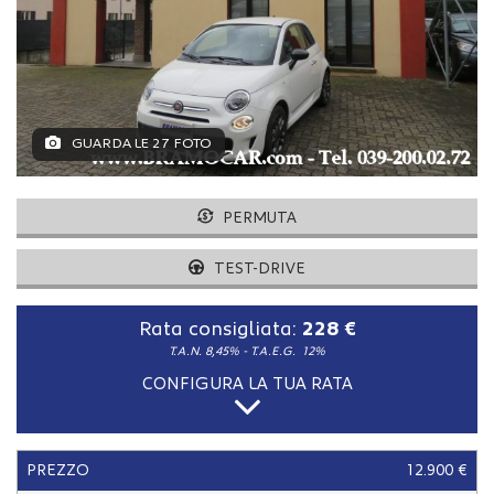
tracciamento
che
adottiamo
per
offrire
le
funzionalità
GUARDA LE 27 FOTO
e
svolgere
le
PERMUTA
attività
di
TEST-DRIVE
seguito
descritte.
Per
Rata consigliata:
228 €
ottenere
T.A.N. 8,45% - T.A.E.G.
12%
maggiori
informazioni
CONFIGURA LA TUA RATA
sull'utilità
e
sul
PREZZO
12.900 €
funzionamento
di