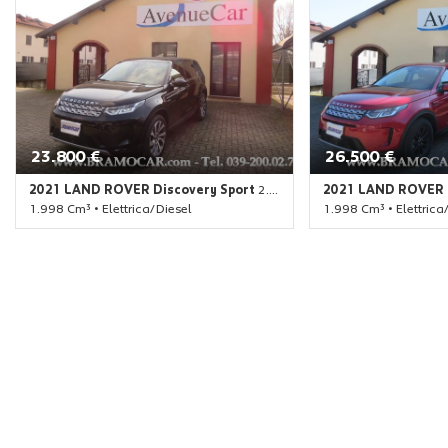
23.800 €
26.500 €
2021 LAND ROVER Discovery Sport
2.0D TD4 MHEV HSE AWD 204CV AUTOMAT. - C.LEGA 20''
2021 LAND ROVER D
1.998 Cm³ • Elettrica/Diesel
1.998 Cm³ • Elettrica
75.380 Km • Cambio Automatico (9) •
41.100 Km • Cambio 
Nero metallizzato • 5 Porte • ABS •
Rosso metallizzato •
Adaptive Cruise Control • Airbag • Airbag
camera • ABS • Airbag 
laterali • Airbag Passeggero • Airbag
Airbag Passeggero • 
posteriore • Airbag testa • Alzacristalli
Airbag testa • Alzacrist
elettrici • Android Auto • Apple CarPlay •
Android Auto • Apple 
Autoradio • Autoradio digitale • Bluetooth
Autoradio digitale • 
• Boardcomputer • Bracciolo • Cerchi in
Boardcomputer • Brac
lega • Chiusura centralizzata • Chiusura
lega • Chiusura centr
centralizzata telecomandata •
centralizzata teleco
Climatizzatore • Climatizzatore
Climatizzatore • Clim