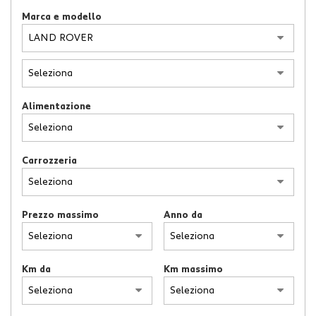
tracciamento
Marca e modello
che
adottiamo
per
offrire
le
funzionalità
e
Alimentazione
svolgere
le
attività
di
Carrozzeria
seguito
descritte.
Per
Prezzo massimo
Anno da
ottenere
maggiori
informazioni
sull'utilità
Km da
Km massimo
e
sul
funzionamento
di