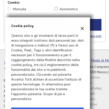
Cambio
questi
Manuale
Automatico
strumenti
di
tracciamento
3 VEICOLI DISPONIBILI
si
Cookie policy
rimanda
alla
Questo sito e gli strumenti di terze parti in
Mostra tutti
cookie
esso integrati trattano dati personali (es. dati
policy.
di navigazione o indirizzi IP) e fanno uso di
Puoi
Cookie, Pixel, Tags o altri identificatori
rivedere
necessari per il funzionamento e per il
e
raggiungimento delle finalità descritte nella
Filiale di 
modificare
cookie policy, tra cui il miglioramento delle
Viale Campania
le
funzionalità del sito e la pubblicità
20900 Monza 
tue
personalizzata. Cliccando sul pulsante
scelte
Telefono:
Accetta Tutti dichiari di accettare l'utilizzo di
Orari
in
Fax:
queste tecnologie. In alternativa puoi
Lunedì
08:30 – 12:30 / 14:30 – 19:00
qualsiasi
WhatsApp:
personalizzare le tue scelte tramite
Martedì
08:30 – 12:30 / 14:30 – 19:00
momento.
Email:
l'apposito pulsante. Scopri di più e
Leggi
Mercoledì
08:30 – 12:30 / 14:30 – 19:00
personalizza.
Usato:
la
Giovedì
08:30 – 12:30 / 14:30 – 19:00
officina:
cookie
Venerdì
08:30 – 12:30 / 14:30 – 19:00