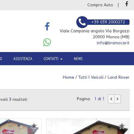
Compro Auto
+39 039 2000272
Viale Campania angolo Via Borgazzi
20900 Monza (MB)
info@bramocar.it
TO
ASSISTENZA
CONTATTI
NEWS
Home
/
Tutti I Veicoli
/
Land Rover
Pagina:
1 di 1
ovati
3
risultati