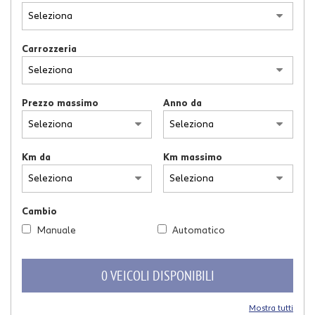
tracciamento
che
adottiamo
per
Carrozzeria
offrire
le
funzionalità
e
Prezzo massimo
Anno da
svolgere
le
attività
Km da
Km massimo
di
seguito
descritte.
Per
Cambio
ottenere
maggiori
Manuale
Automatico
informazioni
sull'utilità
0 VEICOLI DISPONIBILI
e
sul
funzionamento
Mostra tutti
di