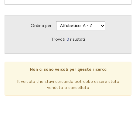
questi
strumenti
di
tracciamento
Ordina per:
si
rimanda
Trovati
0
risultati
alla
cookie
policy.
Puoi
rivedere
Non ci sono veicoli per questa ricerca
e
modificare
Il veicolo che stavi cercando potrebbe essere stato
le
venduto o cancellato
tue
scelte
in
qualsiasi
momento.