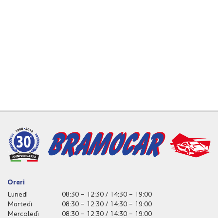
tta
i
mpre
Cookie necessari
litato
Cookie delle preferenze
Cookie per il miglioramento dell'esperienza utente
Cookie analitici
Cookie di marketing
Leggi
Orari
la
Lunedì
08:30 – 12:30 / 14:30 – 19:00
cookie
Martedì
08:30 – 12:30 / 14:30 – 19:00
policy
Mercoledì
08:30 – 12:30 / 14:30 – 19:00