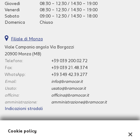
Giovedì
08:30 – 12:30 / 14:30 – 19:00
Salva
Venerdì
08:30 – 12:30 / 14:30 – 19:00
le
Sabato
09:00 – 12:30 / 14:30 – 18:00
impostazioni
Domenica
Chiuso
Filiale di Monza
Viale Campania angolo Via Borgazzi
20900 Monza (MB)
Telefono:
+39 039 200.02.72
Fax:
+39 039 21.48.374
WhatsApp:
+39 349 42.39.277
Email:
info@bramocar.it
Usato:
usato@bramocar.it
officina:
officina@bramocar.it
amministrazione:
amministrazione@bramocar.it
Indicazioni stradali
Dati fiscali:
Cookie policy
Avenuecar s.r.l.