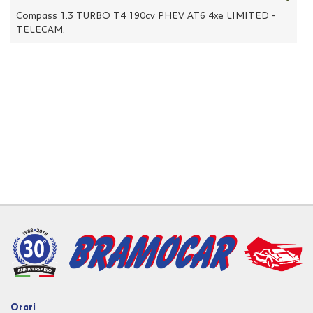
tracciamento
Compass 1.3 TURBO T4 190cv PHEV AT6 4xe LIMITED -
che
TELECAM.
adottiamo
per
offrire
le
funzionalità
e
svolgere
le
attività
di
seguito
descritte.
Per
ottenere
maggiori
informazioni
sull'utilità
e
sul
funzionamento
Orari
di