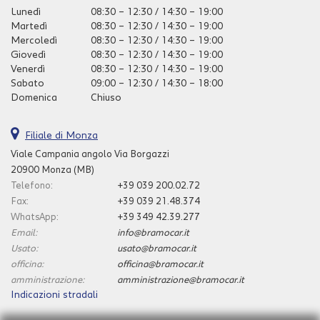
Lunedì
08:30 – 12:30 / 14:30 – 19:00
questi
Martedì
08:30 – 12:30 / 14:30 – 19:00
strumenti
Mercoledì
08:30 – 12:30 / 14:30 – 19:00
di
Giovedì
08:30 – 12:30 / 14:30 – 19:00
tracciamento
Venerdì
08:30 – 12:30 / 14:30 – 19:00
si
Sabato
09:00 – 12:30 / 14:30 – 18:00
rimanda
Domenica
Chiuso
alla
cookie
policy.
Filiale di Monza
Puoi
Viale Campania angolo Via Borgazzi
rivedere
20900 Monza (MB)
e
modificare
Telefono:
+39 039 200.02.72
le
Fax:
+39 039 21.48.374
tue
WhatsApp:
+39 349 42.39.277
scelte
Email:
info@bramocar.it
in
Usato:
usato@bramocar.it
qualsiasi
officina:
officina@bramocar.it
momento.
amministrazione:
amministrazione@bramocar.it
Indicazioni stradali