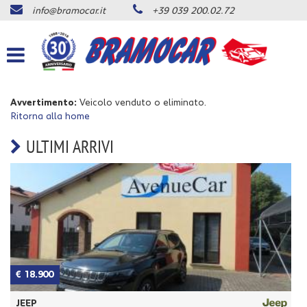
info@bramocar.it
+39 039 200.02.72
Le
tue
preferenze
di
consenso
Avvertimento:
Veicolo venduto o eliminato.
Il
Ritorna alla home
seguente
pannello
ULTIMI ARRIVI
ti
consente
di
esprimere
le
tue
preferenze
di
consenso
alle
€ 18.900
€
tecnologie
di
JEEP